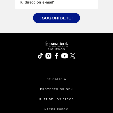
Tu dirección e-mail
*
¡SUSCRÍBETE!
se abre en una pestaña nueva
SÍGUENOS
se abre en una pestaña nueva
se abre en una pestaña nueva
se abre en una pestaña nueva
se abre en una pestaña nu
se abre en una pesta
DE GALICIA
PROYECTO ORIGEN
RUTA DE LOS FAROS
NACER FUEGO