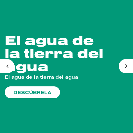
El agua de
la tierra del
agua
Anterior
Sig
El agua de la tierra del agua
HISTORIAS DE CABREIROÁ
PARTICIPA
DESCÚBRELA
DESCÚBRELA
DESCÚBRELA