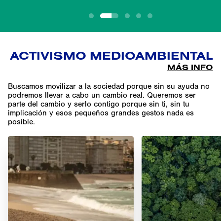
1
2
3
4
5
La Kids League
ACTIVISMO MEDIOAMBIENTAL
La Kids League
La Kids League
MÁS INFO
La Kids League
Carlos Sainz
Buscamos movilizar a la sociedad porque sin su ayuda no
podremos llevar a cabo un cambio real. Queremos ser
parte del cambio y serlo contigo porque sin ti, sin tu
implicación y esos pequeños grandes gestos nada es
posible.